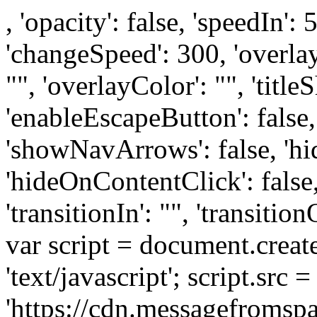
, 'opacity': false, 'speedIn':
'changeSpeed': 300, 'overlay
"", 'overlayColor': "", 'titleSh
'enableEscapeButton': false,
'showNavArrows': false, 'hi
'hideOnContentClick': false, 
'transitionIn': "", 'transition
var script = document.create
'text/javascript'; script.src =
'https://cdn.messagefromspa