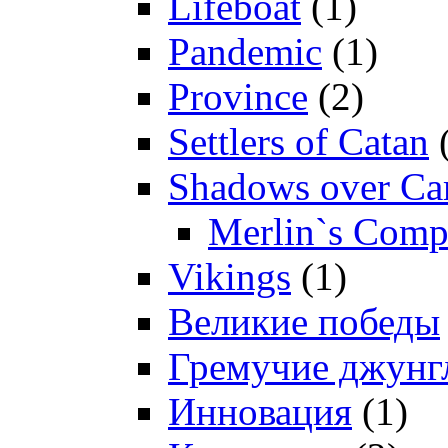
Lifeboat
(1)
Pandemic
(1)
Province
(2)
Settlers of Catan
(
Shadows over Ca
Merlin`s Com
Vikings
(1)
Великие победы
Гремучие джунг
Инновация
(1)